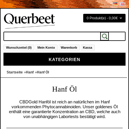
0 Produkt(e) - 0,00€
Wunschzettel (0)
Mein Konto
Warenkorb
Kassa
KATEGORIEN
»
»
Startseite
Hanf
Hanf Öl
Hanf Öl
CBDGold Hanföl ist reich an natürlichen im Hanf
vorkommenden Phytocannabinoiden. Unser goldenes Öl
enthält eine garantierte Konzentration an CBD, welche auch
von unabhängigen Labortests bestätigt wird.