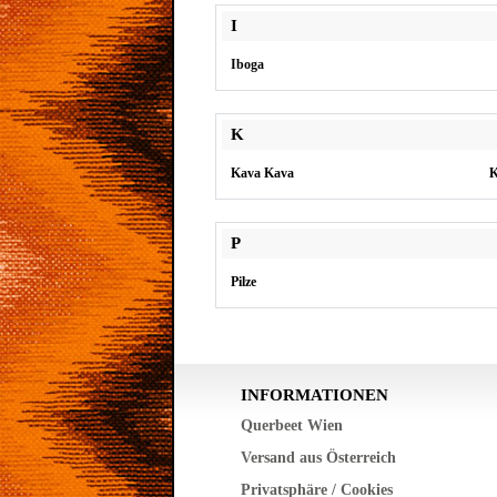
I
Iboga
K
Kava Kava
K
P
Pilze
INFORMATIONEN
Querbeet Wien
Versand aus Österreich
Privatsphäre / Cookies