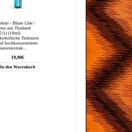
nktur - Blaue Lilie /
tus aus Thailand
5:1) (10ml)
koholische Tinkturen
nd hochkonzentrierte
lanzenextrak...
19,90€