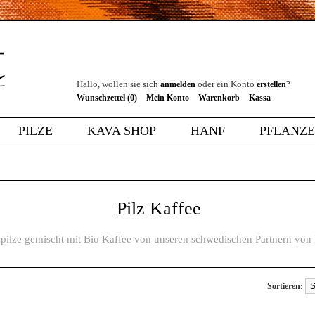
Hallo, wollen sie sich
oder ein Konto
?
anmelden
erstellen
Wunschzettel (0)
Mein Konto
Warenkorb
Kassa
PILZE
KAVA SHOP
HANF
PFLANZ
Pilz Kaffee
lzpilze gemischt mit Bio Kaffee von unseren schwedischen Partnern von
Sortieren: