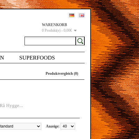
WARENKORB
0 Produkt(e) - 0,00€
EN
SUPERFOODS
Produktvergleich (0)
 Rå Hygge...
Anzeige: