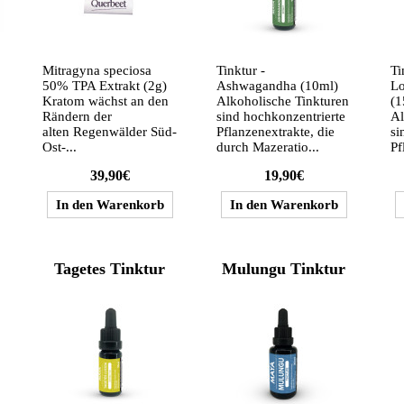
Mitragyna speciosa
Tinktur -
Ti
50% TPA Extrakt (2g)
Ashwagandha (10ml)
Lo
Kratom wächst an den
Alkoholische Tinkturen
(1
Rändern der
sind hochkonzentrierte
Al
alten Regenwälder Süd-
Pflanzenextrakte, die
si
Ost-...
durch Mazeratio...
Pf
39,90€
19,90€
Tagetes Tinktur
Mulungu Tinktur