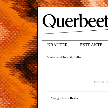
KRÄUTER
EXTRAKTE
Startseite
»
Pilze
»
Pilz Kaffee
...Bio Hei
Anzeige:
Liste
/
Raster