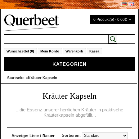
0 Produkt(e) - 0,00€
Wunschzettel (0)
Mein Konto
Warenkorb
Kassa
KATEGORIEN
»
Startseite
Kräuter Kapseln
Kräuter Kapseln
...die Essenz unserer herrlichen Kräuter in praktische
Kräuterkapseln abgefüllt...
Sortieren:
Anzeige:
Liste
/
Raster