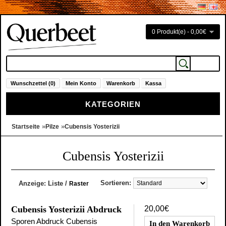
0 Produkt(e) - 0,00€
Wunschzettel (0)
Mein Konto
Warenkorb
Kassa
KATEGORIEN
»
»
Startseite
Pilze
Cubensis Yosterizii
Cubensis Yosterizii
Sortieren:
Anzeige:
Liste
/
Raster
Cubensis Yosterizii Abdruck
20,00€
Sporen Abdruck Cubensis