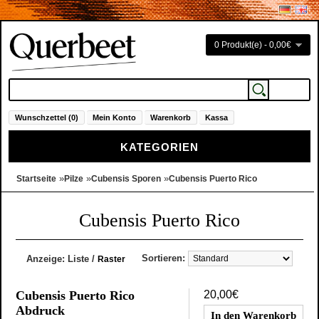
0 Produkt(e) - 0,00€
Wunschzettel (0)
Mein Konto
Warenkorb
Kassa
KATEGORIEN
»
»
»
Startseite
Pilze
Cubensis Sporen
Cubensis Puerto Rico
Cubensis Puerto Rico
Sortieren:
Anzeige:
Liste
/
Raster
Cubensis Puerto Rico
20,00€
Abdruck