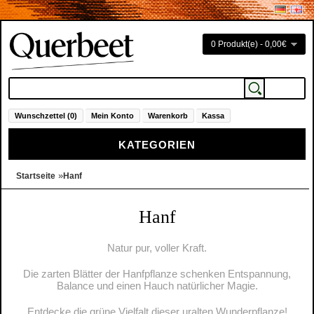
0 Produkt(e) - 0,00€
Wunschzettel (0)
Mein Konto
Warenkorb
Kassa
KATEGORIEN
»
Startseite
Hanf
Hanf
Natur pur, voller Kraft.
Die zarten Blätter der Hanfpflanze schenken Entspannung,
Balance und einen Hauch natürlicher Magie.
Entdecke die grüne Vielfalt dieser uralten Wunderpflanze!