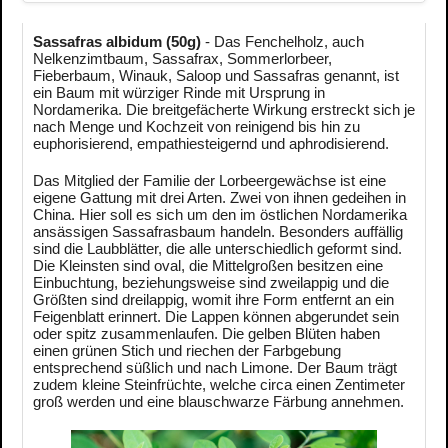
Sassafras albidum (50g)
- Das Fenchelholz, auch
Nelkenzimtbaum, Sassafrax, Sommerlorbeer,
Fieberbaum, Winauk, Saloop und Sassafras genannt, ist
ein Baum mit würziger Rinde mit Ursprung in
Nordamerika. Die breitgefächerte Wirkung erstreckt sich je
nach Menge und Kochzeit von reinigend bis hin zu
euphorisierend, empathiesteigernd und aphrodisierend.
Das Mitglied der Familie der Lorbeergewächse ist eine
eigene Gattung mit drei Arten. Zwei von ihnen gedeihen in
China. Hier soll es sich um den im östlichen Nordamerika
ansässigen Sassafrasbaum handeln. Besonders auffällig
sind die Laubblätter, die alle unterschiedlich geformt sind.
Die Kleinsten sind oval, die Mittelgroßen besitzen eine
Einbuchtung, beziehungsweise sind zweilappig und die
Größten sind dreilappig, womit ihre Form entfernt an ein
Feigenblatt erinnert. Die Lappen können abgerundet sein
oder spitz zusammenlaufen. Die gelben Blüten haben
einen grünen Stich und riechen der Farbgebung
entsprechend süßlich und nach Limone. Der Baum trägt
zudem kleine Steinfrüchte, welche circa einen Zentimeter
groß werden und eine blauschwarze Färbung annehmen.