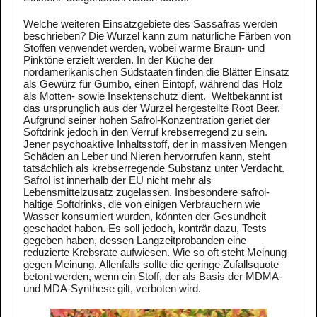
Welche weiteren Einsatzgebiete des Sassafras werden
beschrieben? Die Wurzel kann zum natürliche Färben von
Stoffen verwendet werden, wobei warme Braun- und
Pinktöne erzielt werden. In der Küche der
nordamerikanischen Südstaaten finden die Blätter Einsatz
als Gewürz für Gumbo, einen Eintopf, während das Holz
als Motten- sowie Insektenschutz dient. Weltbekannt ist
das ursprünglich aus der Wurzel hergestellte Root Beer.
Aufgrund seiner hohen Safrol-Konzentration geriet der
Softdrink jedoch in den Verruf krebserregend zu sein.
Jener psychoaktive Inhaltsstoff, der in massiven Mengen
Schäden an Leber und Nieren hervorrufen kann, steht
tatsächlich als krebserregende Substanz unter Verdacht.
Safrol ist innerhalb der EU nicht mehr als
Lebensmittelzusatz zugelassen. Insbesondere safrol-
haltige Softdrinks, die von einigen Verbrauchern wie
Wasser konsumiert wurden, könnten der Gesundheit
geschadet haben. Es soll jedoch, konträr dazu, Tests
gegeben haben, dessen Langzeitprobanden eine
reduzierte Krebsrate aufwiesen. Wie so oft steht Meinung
gegen Meinung. Allenfalls sollte die geringe Zufallsquote
betont werden, wenn ein Stoff, der als Basis der MDMA-
und MDA-Synthese gilt, verboten wird.