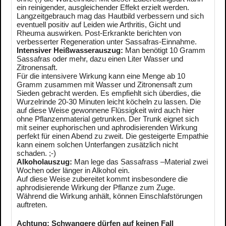
ein reinigender, ausgleichender Effekt erzielt werden.
Langzeitgebrauch mag das Hautbild verbessern und sich
eventuell positiv auf Leiden wie Arthritis, Gicht und
Rheuma auswirken. Post-Erkrankte berichten von
verbesserter Regeneration unter Sassafras-Einnahme.
Intensiver Heißwasserauszug:
Man benötigt 10 Gramm
Sassafras oder mehr, dazu einen Liter Wasser und
Zitronensaft.
Für die intensivere Wirkung kann eine Menge ab 10
Gramm zusammen mit Wasser und Zitronensaft zum
Sieden gebracht werden. Es empfiehlt sich überdies, die
Wurzelrinde 20-30 Minuten leicht köcheln zu lassen. Die
auf diese Weise gewonnene Flüssigkeit wird auch hier
ohne Pflanzenmaterial getrunken. Der Trunk eignet sich
mit seiner euphorischen und aphrodisierenden Wirkung
perfekt für einen Abend zu zweit. Die gesteigerte Empathie
kann einem solchen Unterfangen zusätzlich nicht
schaden. ;-)
Alkoholauszug:
Man lege das Sassafrass –Material zwei
Wochen oder länger in Alkohol ein.
Auf diese Weise zubereitet kommt insbesondere die
aphrodisierende Wirkung der Pflanze zum Zuge.
Während die Wirkung anhält, können Einschlafstörungen
auftreten.
Achtung: Schwangere dürfen auf keinen Fall