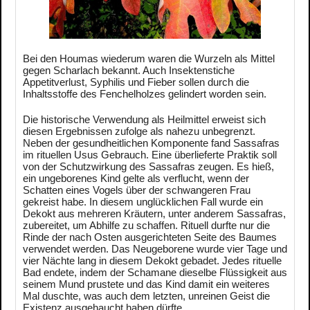
Bei den Houmas wiederum waren die Wurzeln als Mittel
gegen Scharlach bekannt. Auch Insektenstiche
Appetitverlust, Syphilis und Fieber sollen durch die
Inhaltsstoffe des Fenchelholzes gelindert worden sein.
Die historische Verwendung als Heilmittel erweist sich
diesen Ergebnissen zufolge als nahezu unbegrenzt.
Neben der gesundheitlichen Komponente fand Sassafras
im rituellen Usus Gebrauch. Eine überlieferte Praktik soll
von der Schutzwirkung des Sassafras zeugen. Es hieß,
ein ungeborenes Kind gelte als verflucht, wenn der
Schatten eines Vogels über der schwangeren Frau
gekreist habe. In diesem unglücklichen Fall wurde ein
Dekokt aus mehreren Kräutern, unter anderem Sassafras,
zubereitet, um Abhilfe zu schaffen. Rituell durfte nur die
Rinde der nach Osten ausgerichteten Seite des Baumes
verwendet werden. Das Neugeborene wurde vier Tage und
vier Nächte lang in diesem Dekokt gebadet. Jedes rituelle
Bad endete, indem der Schamane dieselbe Flüssigkeit aus
seinem Mund prustete und das Kind damit ein weiteres
Mal duschte, was auch dem letzten, unreinen Geist die
Existenz ausgehaucht haben dürfte.