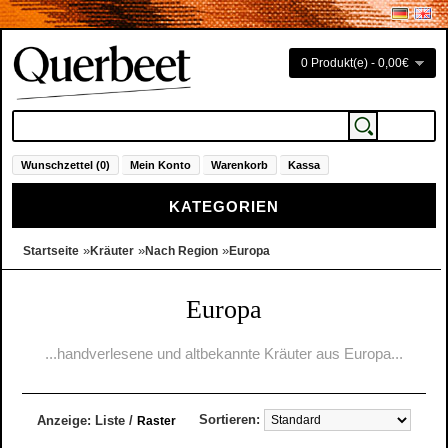
0 Produkt(e) - 0,00€
Wunschzettel (0)
Mein Konto
Warenkorb
Kassa
KATEGORIEN
»
»
»
Startseite
Kräuter
Nach Region
Europa
Europa
...handverlesene und altbekannte Kräuter aus Europa...
Sortieren:
Anzeige:
Liste
/
Raster