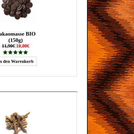
akaomasse BIO
(150g)
11,90€
10,00€