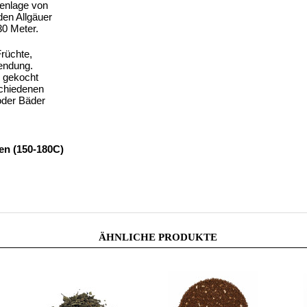
öhenlage von
den Allgäuer
0 Meter.
Früchte,
wendung.
n gekocht
schiedenen
 oder Bäder
en (150-180C)
ÄHNLICHE PRODUKTE