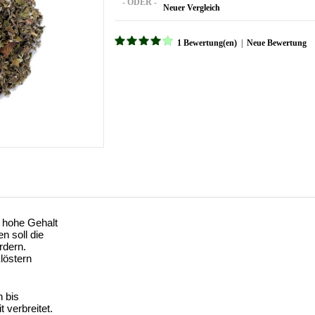
- ODER -
Neuer Vergleich
1 Bewertung(en)
|
Neue Bewertung
r hohe Gehalt
n soll die
rdern.
Klöstern
n bis
t verbreitet.