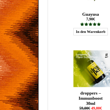
Guayusa
7,90€
droppers –
Immunboost
30ml
59,00€
49,00€