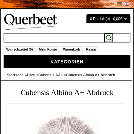
0 Produkt(e) - 0,00€
Wunschzettel (0)
Mein Konto
Warenkorb
Kassa
KATEGORIEN
»
»
»
Startseite
Pilze
Cubensis AA+
Cubensis Albino A+ Abdruck
Cubensis Albino A+ Abdruck