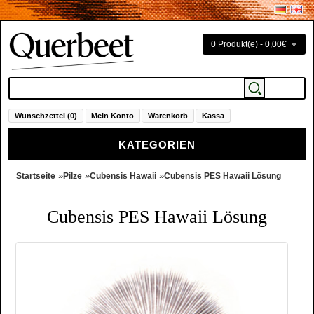
0 Produkt(e) - 0,00€
Wunschzettel (0)
Mein Konto
Warenkorb
Kassa
KATEGORIEN
»
»
»
Startseite
Pilze
Cubensis Hawaii
Cubensis PES Hawaii Lösung
Cubensis PES Hawaii Lösung