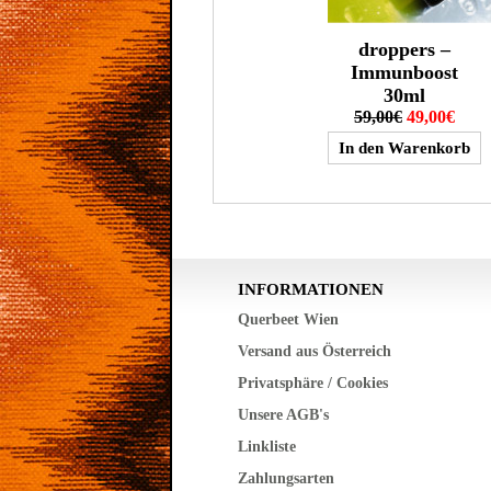
droppers –
Immunboost
30ml
59,00€
49,00€
INFORMATIONEN
Querbeet Wien
Versand aus Österreich
Privatsphäre / Cookies
Unsere AGB's
Linkliste
Zahlungsarten