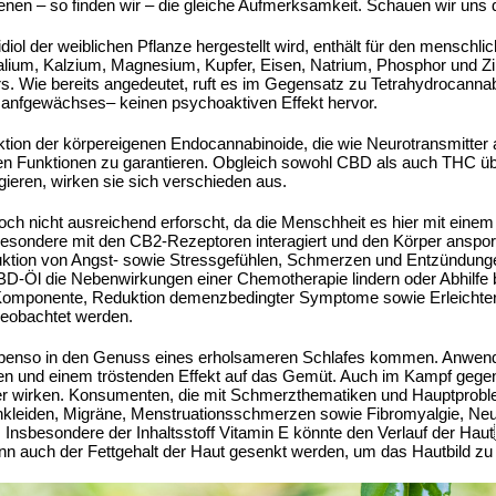
enen – so finden wir – die gleiche Aufmerksamkeit. Schauen wir uns 
l der weiblichen Pflanze hergestellt wird, enthält für den menschli
alium, Kalzium, Magnesium, Kupfer, Eisen, Natrium, Phosphor und Z
. Wie bereits angedeutet, ruft es im Gegensatz zu Tetrahydrocanna
anfgewächses– keinen psychoaktiven Effekt hervor.
ktion der körpereigenen Endocannabinoide, die wie Neurotransmitter 
en Funktionen zu garantieren. Obgleich sowohl CBD als auch THC ü
eren, wirken sie sich verschieden aus.
ch nicht ausreichend erforscht, da die Menschheit es hier mit einem
besondere mit den CB2-Rezeptoren interagiert und den Körper anspo
eduktion von Angst- sowie Stressgefühlen, Schmerzen und Entzündung
D-Öl die Nebenwirkungen einer Chemotherapie lindern oder Abhilfe b
omponente, Reduktion demenzbedingter Symptome sowie Erleichte
beobachtet werden.
 ebenso in den Genuss eines erholsameren Schlafes kommen. Anwen
n und einem tröstenden Effekt auf das Gemüt. Auch im Kampf gegen 
r wirken. Konsumenten, die mit Schmerzthematiken und Hauptproblem
leiden, Migräne, Menstruationsschmerzen sowie Fibromyalgie, Neur
 Insbesondere der Inhaltsstoff Vitamin E könnte den Verlauf der Ha
 auch der Fettgehalt der Haut gesenkt werden, um das Hautbild zu 