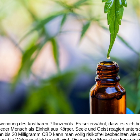
Anwendung des kostbaren Pflanzenöls. Es sei erwähnt, dass es sich 
 Jeder Mensch als Einheit aus Körper, Seele und Geist reagiert unter
hn bis 20 Milligramm CBD kann man völlig risikofrei beobachten wie d
ünschte Wirkungseffekt erzielt wird. Die meisten Menschen konsumi