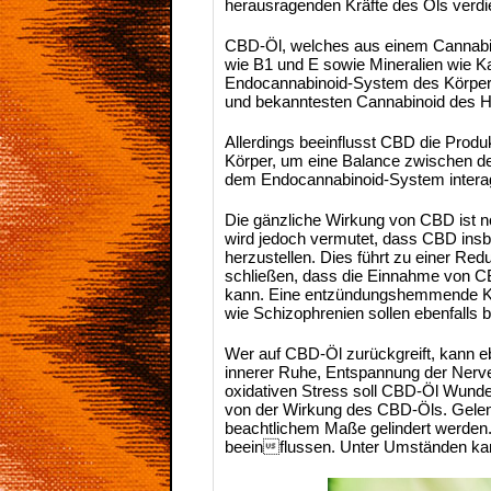
herausragenden Kräfte des Öls verdi
CBD-Öl, welches aus einem Cannabidio
wie B1 und E sowie Mineralien wie K
Endocannabinoid-System des Körpers
und bekanntesten Cannabinoid des H
Allerdings beeinflusst CBD die Produ
Körper, um eine Balance zwischen d
dem Endocannabinoid-System interagi
Die gänzliche Wirkung von CBD ist no
wird jedoch vermutet, dass CBD ins
herzustellen. Dies führt zu einer R
schließen, dass die Einnahme von CB
kann. Eine entzündungshemmende K
wie Schizophrenien sollen ebenfalls 
Wer auf CBD-Öl zurückgreift, kann
innerer Ruhe, Entspannung der Nerve
oxidativen Stress soll CBD-Öl Wunde
von der Wirkung des CBD-Öls. Gelenk
beachtlichem Maße gelindert werden.
beeinflussen. Unter Umständen kann