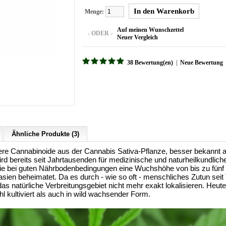
Menge:
Auf meinen Wunschzettel
- ODER -
Neuer Vergleich
38 Bewertung(en)
|
Neue Bewertung
Ähnliche Produkte (3)
re Cannabinoide aus der Cannabis Sativa-Pflanze, besser bekannt als
ird bereits seit Jahrtausenden für medizinische und naturheilkundlic
, die bei guten Nährbodenbedingungen eine Wuchshöhe von bis zu fünf
asien beheimatet. Da es durch - wie so oft - menschliches Zutun se
s natürliche Verbreitungsgebiet nicht mehr exakt lokalisieren. Heute 
l kultiviert als auch in wild wachsender Form.