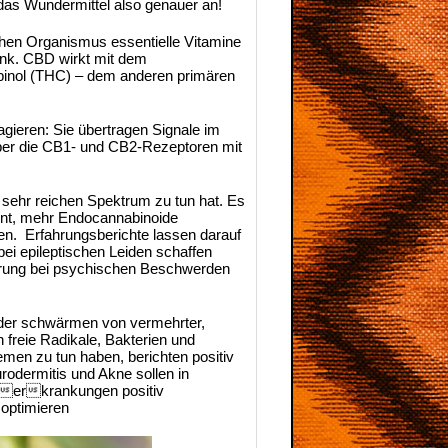
das Wundermittel also genauer an!
chen Organismus essentielle Vitamine
ink. CBD wirkt mit dem
binol (THC) – dem anderen primären
agieren: Sie übertragen Signale im
ber die CB1- und CB2-Rezeptoren mit
 sehr reichen Spektrum zu tun hat. Es
rnt, mehr Endocannabinoide
en. Erfahrungsberichte lassen darauf
ei epileptischen Leiden schaffen
rung bei psychischen Beschwerden
der schwärmen von vermehrter,
freie Radikale, Bakterien und
en zu tun haben, berichten positiv
odermitis und Akne sollen in
uterkrankungen positiv
optimieren