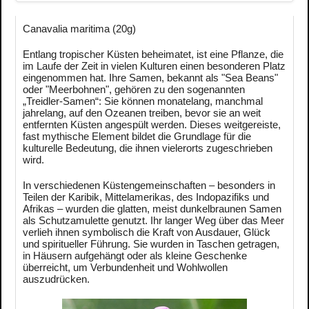
Canavalia maritima (20g)
Entlang tropischer Küsten beheimatet, ist eine Pflanze, die
im Laufe der Zeit in vielen Kulturen einen besonderen Platz
eingenommen hat. Ihre Samen, bekannt als "Sea Beans"
oder "Meerbohnen", gehören zu den sogenannten
„Treidler-Samen“: Sie können monatelang, manchmal
jahrelang, auf den Ozeanen treiben, bevor sie an weit
entfernten Küsten angespült werden. Dieses weitgereiste,
fast mythische Element bildet die Grundlage für die
kulturelle Bedeutung, die ihnen vielerorts zugeschrieben
wird.
In verschiedenen Küstengemeinschaften – besonders in
Teilen der Karibik, Mittelamerikas, des Indopazifiks und
Afrikas – wurden die glatten, meist dunkelbraunen Samen
als Schutzamulette genutzt. Ihr langer Weg über das Meer
verlieh ihnen symbolisch die Kraft von Ausdauer, Glück
und spiritueller Führung. Sie wurden in Taschen getragen,
in Häusern aufgehängt oder als kleine Geschenke
überreicht, um Verbundenheit und Wohlwollen
auszudrücken.