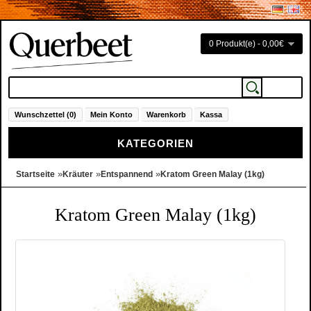
0 Produkt(e) - 0,00€
Wunschzettel (0)
Mein Konto
Warenkorb
Kassa
KATEGORIEN
»
»
»
Startseite
Kräuter
Entspannend
Kratom Green Malay (1kg)
Kratom Green Malay (1kg)