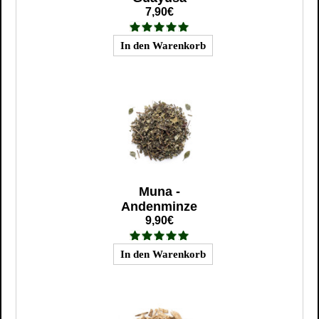
7,90€
Muna -
Andenminze
9,90€