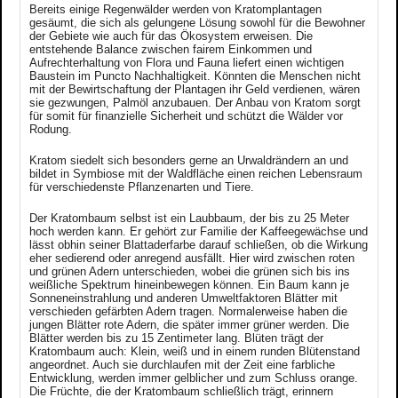
Bereits einige Regenwälder werden von Kratomplantagen
gesäumt, die sich als gelungene Lösung sowohl für die Bewohner
der Gebiete wie auch für das Ökosystem erweisen. Die
entstehende Balance zwischen fairem Einkommen und
Aufrechterhaltung von Flora und Fauna liefert einen wichtigen
Baustein im Puncto Nachhaltigkeit. Könnten die Menschen nicht
mit der Bewirtschaftung der Plantagen ihr Geld verdienen, wären
sie gezwungen, Palmöl anzubauen. Der Anbau von Kratom sorgt
für somit für finanzielle Sicherheit und schützt die Wälder vor
Rodung.
Kratom siedelt sich besonders gerne an Urwaldrändern an und
bildet in Symbiose mit der Waldfläche einen reichen Lebensraum
für verschiedenste Pflanzenarten und Tiere.
Der Kratombaum selbst ist ein Laubbaum, der bis zu 25 Meter
hoch werden kann. Er gehört zur Familie der Kaffeegewächse und
lässt obhin seiner Blattaderfarbe darauf schließen, ob die Wirkung
eher sedierend oder anregend ausfällt. Hier wird zwischen roten
und grünen Adern unterschieden, wobei die grünen sich bis ins
weißliche Spektrum hineinbewegen können. Ein Baum kann je
Sonneneinstrahlung und anderen Umweltfaktoren Blätter mit
verschieden gefärbten Adern tragen. Normalerweise haben die
jungen Blätter rote Adern, die später immer grüner werden. Die
Blätter werden bis zu 15 Zentimeter lang. Blüten trägt der
Kratombaum auch: Klein, weiß und in einem runden Blütenstand
angeordnet. Auch sie durchlaufen mit der Zeit eine farbliche
Entwicklung, werden immer gelblicher und zum Schluss orange.
Die Früchte, die der Kratombaum schließlich trägt, erinnern