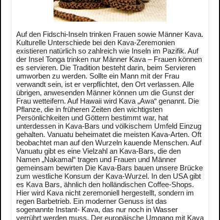
Auf den Fidschi-Inseln trinken Frauen sowie Männer Kava.
Kulturelle Unterschiede bei den Kava-Zeremonien
existieren natürlich so zahlreich wie Inseln im Pazifik. Auf
der Insel Tonga trinken nur Männer Kava – Frauen können
es servieren. Die Tradition besteht darin, beim Servieren
umworben zu werden. Sollte ein Mann mit der Frau
verwandt sein, ist er verpflichtet, den Ort verlassen. Alle
übrigen, anwesenden Männer können um die Gunst der
Frau wetteifern. Auf Hawaii wird Kava „Awa“ genannt. Die
Pflanze, die in früheren Zeiten den wichtigsten
Persönlichkeiten und Göttern bestimmt war, hat
unterdessen in Kava-Bars und völkischem Umfeld Einzug
gehalten. Vanuatu beheimatet die meisten Kava-Arten. Oft
beobachtet man auf den Wurzeln kauende Menschen. Auf
Vanuatu gibt es eine Vielzahl an Kava-Bars, die den
Namen „Nakamal“ tragen und Frauen und Männer
gemeinsam bewirten Die Kava-Bars bauen unsere Brücke
zum westliche Konsum der Kava-Wurzel. In den USA gibt
es Kava Bars, ähnlich den holländischen Coffee-Shops.
Hier wird Kava nicht zeremoniell hergestellt, sondern im
regen Barbetrieb. Ein moderner Genuss ist das
sogenannte Instant- Kava, das nur noch in Wasser
verrührt werden muss. Der europäische Umgang mit Kava