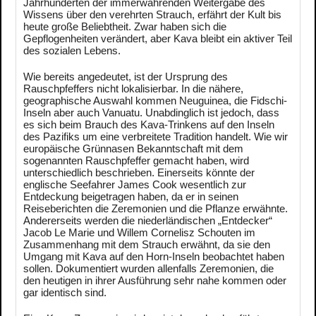
Jahrhunderten der immerwährenden Weitergabe des
Wissens über den verehrten Strauch, erfährt der Kult bis
heute große Beliebtheit. Zwar haben sich die
Gepflogenheiten verändert, aber Kava bleibt ein aktiver Teil
des sozialen Lebens.
Wie bereits angedeutet, ist der Ursprung des
Rauschpfeffers nicht lokalisierbar. In die nähere,
geographische Auswahl kommen Neuguinea, die Fidschi-
Inseln aber auch Vanuatu. Unabdinglich ist jedoch, dass
es sich beim Brauch des Kava-Trinkens auf den Inseln
des Pazifiks um eine verbreitete Tradition handelt. Wie wir
europäische Grünnasen Bekanntschaft mit dem
sogenannten Rauschpfeffer gemacht haben, wird
unterschiedlich beschrieben. Einerseits könnte der
englische Seefahrer James Cook wesentlich zur
Entdeckung beigetragen haben, da er in seinen
Reiseberichten die Zeremonien und die Pflanze erwähnte.
Andererseits werden die niederländischen „Entdecker“
Jacob Le Marie und Willem Cornelisz Schouten im
Zusammenhang mit dem Strauch erwähnt, da sie den
Umgang mit Kava auf den Horn-Inseln beobachtet haben
sollen. Dokumentiert wurden allenfalls Zeremonien, die
den heutigen in ihrer Ausführung sehr nahe kommen oder
gar identisch sind.