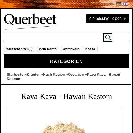
0 Produkt(e) - 0,00€
Wunschzettel (0)
Mein Konto
Warenkorb
Kassa
KATEGORIEN
»
»
»
»
Startseite
Kräuter
Nach Region
Ozeanien
Kava Kava - Hawaii
Kastom
Kava Kava - Hawaii Kastom