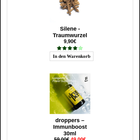
Silene -
Traumwurzel
9,90€
droppers –
Immunboost
30ml
59,00€
49,00€