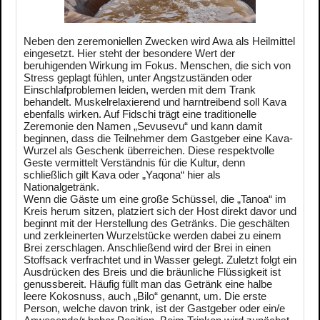
Neben den zeremoniellen Zwecken wird Awa als Heilmittel
eingesetzt. Hier steht der besondere Wert der
beruhigenden Wirkung im Fokus. Menschen, die sich von
Stress geplagt fühlen, unter Angstzuständen oder
Einschlafproblemen leiden, werden mit dem Trank
behandelt. Muskelrelaxierend und harntreibend soll Kava
ebenfalls wirken. Auf Fidschi trägt eine traditionelle
Zeremonie den Namen „Sevusevu“ und kann damit
beginnen, dass die Teilnehmer dem Gastgeber eine Kava-
Wurzel als Geschenk überreichen. Diese respektvolle
Geste vermittelt Verständnis für die Kultur, denn
schließlich gilt Kava oder „Yaqona“ hier als
Nationalgetränk.
Wenn die Gäste um eine große Schüssel, die „Tanoa“ im
Kreis herum sitzen, platziert sich der Host direkt davor und
beginnt mit der Herstellung des Getränks. Die geschälten
und zerkleinerten Wurzelstücke werden dabei zu einem
Brei zerschlagen. Anschließend wird der Brei in einen
Stoffsack verfrachtet und in Wasser gelegt. Zuletzt folgt ein
Ausdrücken des Breis und die bräunliche Flüssigkeit ist
genussbereit. Häufig füllt man das Getränk eine halbe
leere Kokosnuss, auch „Bilo“ genannt, um. Die erste
Person, welche davon trink, ist der Gastgeber oder ein/e