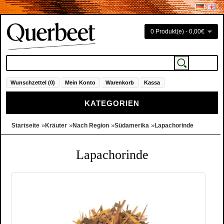
0 Produkt(e) - 0,00€
Wunschzettel (0)
Mein Konto
Warenkorb
Kassa
KATEGORIEN
»
»
»
»
Startseite
Kräuter
Nach Region
Südamerika
Lapachorinde
Lapachorinde