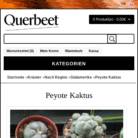
0 Produkt(e) - 0,00€
Wunschzettel (0)
Mein Konto
Warenkorb
Kassa
KATEGORIEN
»
»
»
»
Startseite
Kräuter
Nach Region
Südamerika
Peyote Kaktus
Peyote Kaktus