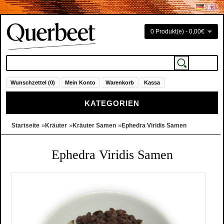
0 Produkt(e) - 0,00€
Wunschzettel (0)
Mein Konto
Warenkorb
Kassa
KATEGORIEN
»
»
»
Startseite
Kräuter
Kräuter Samen
Ephedra Viridis Samen
Ephedra Viridis Samen