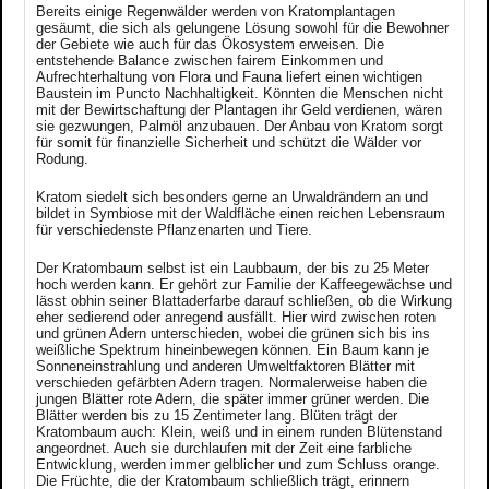
Bereits einige Regenwälder werden von Kratomplantagen
gesäumt, die sich als gelungene Lösung sowohl für die Bewohner
der Gebiete wie auch für das Ökosystem erweisen. Die
entstehende Balance zwischen fairem Einkommen und
Aufrechterhaltung von Flora und Fauna liefert einen wichtigen
Baustein im Puncto Nachhaltigkeit. Könnten die Menschen nicht
mit der Bewirtschaftung der Plantagen ihr Geld verdienen, wären
sie gezwungen, Palmöl anzubauen. Der Anbau von Kratom sorgt
für somit für finanzielle Sicherheit und schützt die Wälder vor
Rodung.
Kratom siedelt sich besonders gerne an Urwaldrändern an und
bildet in Symbiose mit der Waldfläche einen reichen Lebensraum
für verschiedenste Pflanzenarten und Tiere.
Der Kratombaum selbst ist ein Laubbaum, der bis zu 25 Meter
hoch werden kann. Er gehört zur Familie der Kaffeegewächse und
lässt obhin seiner Blattaderfarbe darauf schließen, ob die Wirkung
eher sedierend oder anregend ausfällt. Hier wird zwischen roten
und grünen Adern unterschieden, wobei die grünen sich bis ins
weißliche Spektrum hineinbewegen können. Ein Baum kann je
Sonneneinstrahlung und anderen Umweltfaktoren Blätter mit
verschieden gefärbten Adern tragen. Normalerweise haben die
jungen Blätter rote Adern, die später immer grüner werden. Die
Blätter werden bis zu 15 Zentimeter lang. Blüten trägt der
Kratombaum auch: Klein, weiß und in einem runden Blütenstand
angeordnet. Auch sie durchlaufen mit der Zeit eine farbliche
Entwicklung, werden immer gelblicher und zum Schluss orange.
Die Früchte, die der Kratombaum schließlich trägt, erinnern