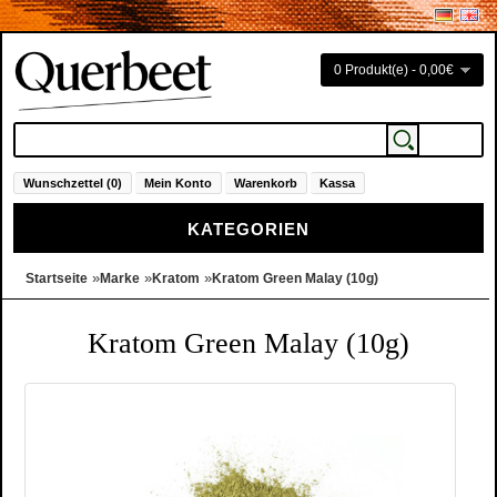
0 Produkt(e) - 0,00€
Wunschzettel (0)
Mein Konto
Warenkorb
Kassa
KATEGORIEN
»
»
»
Startseite
Marke
Kratom
Kratom Green Malay (10g)
Kratom Green Malay (10g)