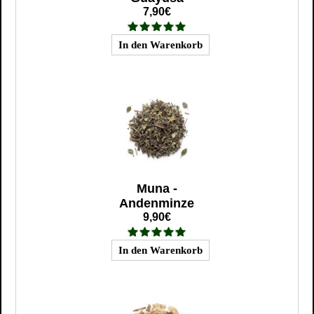
7,90€
Muna -
Andenminze
9,90€