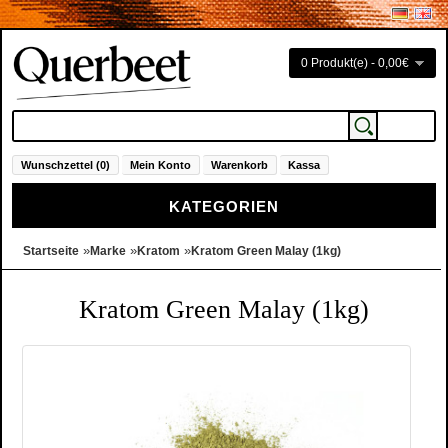
0 Produkt(e) - 0,00€
Wunschzettel (0)
Mein Konto
Warenkorb
Kassa
KATEGORIEN
»
»
»
Startseite
Marke
Kratom
Kratom Green Malay (1kg)
Kratom Green Malay (1kg)