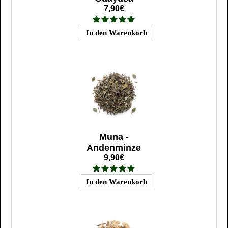
7,90€
Muna -
Andenminze
9,90€