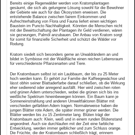
Bereits einige Regenwälder werden von Kratomplantagen
gesäumt, die sich als gelungene Lösung sowohl für die Bewohner
der Gebiete wie auch für das Ökosystem erweisen. Die
entstehende Balance zwischen fairem Einkommen und
Aufrechterhaltung von Flora und Fauna liefert einen wichtigen
Baustein im Puncto Nachhaltigkeit. Könnten die Menschen nicht
mit der Bewirtschaftung der Plantagen ihr Geld verdienen, wären
sie gezwungen, Palmöl anzubauen. Der Anbau von Kratom sorgt
für somit für finanzielle Sicherheit und schützt die Wälder vor
Rodung.
Kratom siedelt sich besonders gerne an Urwaldrändern an und
bildet in Symbiose mit der Waldfläche einen reichen Lebensraum
für verschiedenste Pflanzenarten und Tiere.
Der Kratombaum selbst ist ein Laubbaum, der bis zu 25 Meter
hoch werden kann. Er gehört zur Familie der Kaffeegewächse und
lässt obhin seiner Blattaderfarbe darauf schließen, ob die Wirkung
eher sedierend oder anregend ausfällt. Hier wird zwischen roten
und grünen Adern unterschieden, wobei die grünen sich bis ins
weißliche Spektrum hineinbewegen können. Ein Baum kann je
Sonneneinstrahlung und anderen Umweltfaktoren Blätter mit
verschieden gefärbten Adern tragen. Normalerweise haben die
jungen Blätter rote Adern, die später immer grüner werden. Die
Blätter werden bis zu 15 Zentimeter lang. Blüten trägt der
Kratombaum auch: Klein, weiß und in einem runden Blütenstand
angeordnet. Auch sie durchlaufen mit der Zeit eine farbliche
Entwicklung, werden immer gelblicher und zum Schluss orange.
Die Früchte, die der Kratombaum schließlich trägt, erinnern