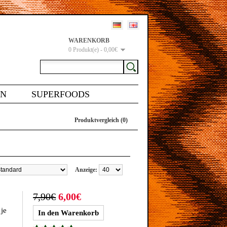
WARENKORB
0 Produkt(e) - 0,00€
EN
SUPERFOODS
Produktvergleich (0)
Anzeige:
7,90€
6,00€
je