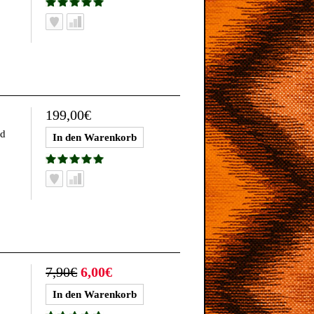
199,00€
nd
7,90€
6,00€