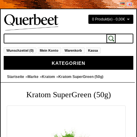
0 Produkt(e) - 0,00€
Wunschzettel (0)
Mein Konto
Warenkorb
Kassa
KATEGORIEN
»
»
»
Startseite
Marke
Kratom
Kratom SuperGreen (50g)
Kratom SuperGreen (50g)