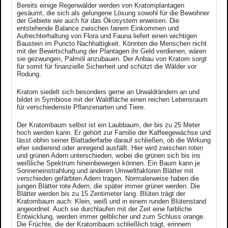
Bereits einige Regenwälder werden von Kratomplantagen
gesäumt, die sich als gelungene Lösung sowohl für die Bewohner
der Gebiete wie auch für das Ökosystem erweisen. Die
entstehende Balance zwischen fairem Einkommen und
Aufrechterhaltung von Flora und Fauna liefert einen wichtigen
Baustein im Puncto Nachhaltigkeit. Könnten die Menschen nicht
mit der Bewirtschaftung der Plantagen ihr Geld verdienen, wären
sie gezwungen, Palmöl anzubauen. Der Anbau von Kratom sorgt
für somit für finanzielle Sicherheit und schützt die Wälder vor
Rodung.
Kratom siedelt sich besonders gerne an Urwaldrändern an und
bildet in Symbiose mit der Waldfläche einen reichen Lebensraum
für verschiedenste Pflanzenarten und Tiere.
Der Kratombaum selbst ist ein Laubbaum, der bis zu 25 Meter
hoch werden kann. Er gehört zur Familie der Kaffeegewächse und
lässt obhin seiner Blattaderfarbe darauf schließen, ob die Wirkung
eher sedierend oder anregend ausfällt. Hier wird zwischen roten
und grünen Adern unterschieden, wobei die grünen sich bis ins
weißliche Spektrum hineinbewegen können. Ein Baum kann je
Sonneneinstrahlung und anderen Umweltfaktoren Blätter mit
verschieden gefärbten Adern tragen. Normalerweise haben die
jungen Blätter rote Adern, die später immer grüner werden. Die
Blätter werden bis zu 15 Zentimeter lang. Blüten trägt der
Kratombaum auch: Klein, weiß und in einem runden Blütenstand
angeordnet. Auch sie durchlaufen mit der Zeit eine farbliche
Entwicklung, werden immer gelblicher und zum Schluss orange.
Die Früchte, die der Kratombaum schließlich trägt, erinnern