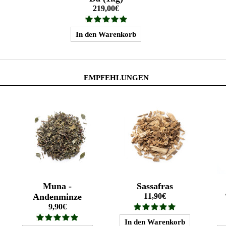
219,00€
EMPFEHLUNGEN
Muna -
Sassafras
Andenminze
11,90€
9,90€