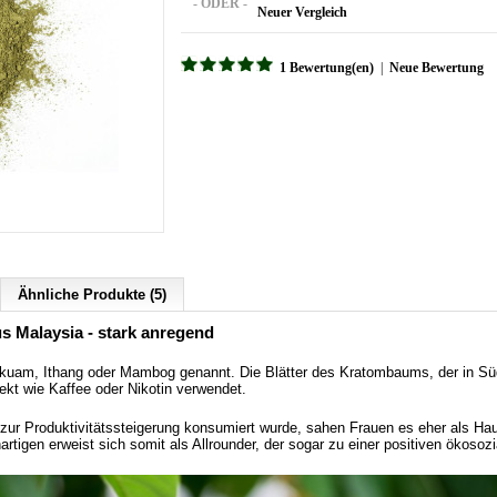
- ODER -
Neuer Vergleich
1 Bewertung(en)
|
Neue Bewertung
Ähnliche Produkte (5)
us Malaysia - stark anregend
kuam, Ithang oder Mambog genannt. Die Blätter des Kratombaums, der in Süd
ekt wie Kaffee oder Nikotin verwendet.
ur Produktivitätssteigerung konsumiert wurde, sahen Frauen es eher als Haus
igen erweist sich somit als Allrounder, der sogar zu einer positiven ökosozia