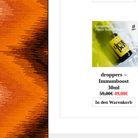
droppers –
Immunboost
30ml
59,00€
49,00€