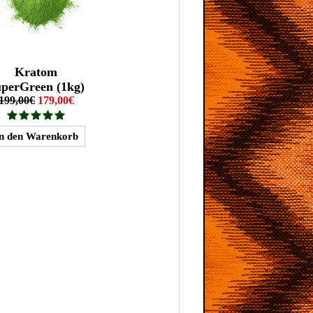
Kratom
perGreen (1kg)
199,00€
179,00€