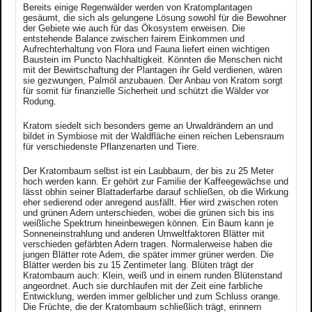
Bereits einige Regenwälder werden von Kratomplantagen
gesäumt, die sich als gelungene Lösung sowohl für die Bewohner
der Gebiete wie auch für das Ökosystem erweisen. Die
entstehende Balance zwischen fairem Einkommen und
Aufrechterhaltung von Flora und Fauna liefert einen wichtigen
Baustein im Puncto Nachhaltigkeit. Könnten die Menschen nicht
mit der Bewirtschaftung der Plantagen ihr Geld verdienen, wären
sie gezwungen, Palmöl anzubauen. Der Anbau von Kratom sorgt
für somit für finanzielle Sicherheit und schützt die Wälder vor
Rodung.
Kratom siedelt sich besonders gerne an Urwaldrändern an und
bildet in Symbiose mit der Waldfläche einen reichen Lebensraum
für verschiedenste Pflanzenarten und Tiere.
Der Kratombaum selbst ist ein Laubbaum, der bis zu 25 Meter
hoch werden kann. Er gehört zur Familie der Kaffeegewächse und
lässt obhin seiner Blattaderfarbe darauf schließen, ob die Wirkung
eher sedierend oder anregend ausfällt. Hier wird zwischen roten
und grünen Adern unterschieden, wobei die grünen sich bis ins
weißliche Spektrum hineinbewegen können. Ein Baum kann je
Sonneneinstrahlung und anderen Umweltfaktoren Blätter mit
verschieden gefärbten Adern tragen. Normalerweise haben die
jungen Blätter rote Adern, die später immer grüner werden. Die
Blätter werden bis zu 15 Zentimeter lang. Blüten trägt der
Kratombaum auch: Klein, weiß und in einem runden Blütenstand
angeordnet. Auch sie durchlaufen mit der Zeit eine farbliche
Entwicklung, werden immer gelblicher und zum Schluss orange.
Die Früchte, die der Kratombaum schließlich trägt, erinnern