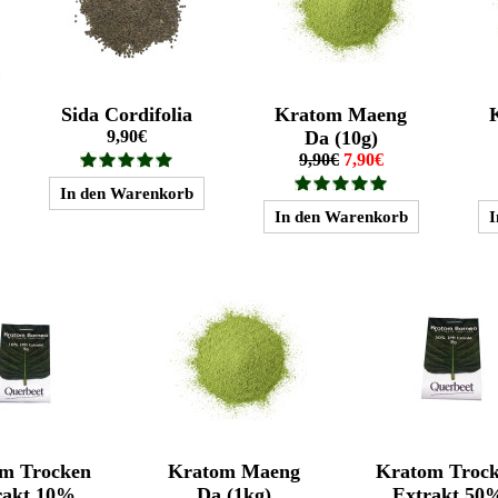
Sida Cordifolia
Kratom Maeng
9,90€
Da (10g)
9,90€
7,90€
m Trocken
Kratom Maeng
Kratom Troc
rakt 10%
Da (1kg)
Extrakt 50