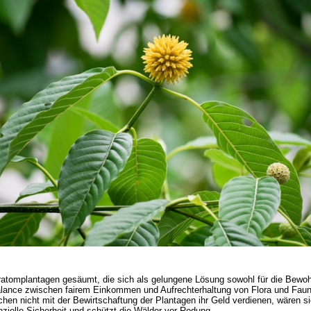
ratomplantagen gesäumt, die sich als gelungene Lösung sowohl für die Bewoh
ance zwischen fairem Einkommen und Aufrechterhaltung von Flora und Fauna 
hen nicht mit der Bewirtschaftung der Plantagen ihr Geld verdienen, wären 
nzielle Sicherheit und schützt die Wälder vor Rodung.