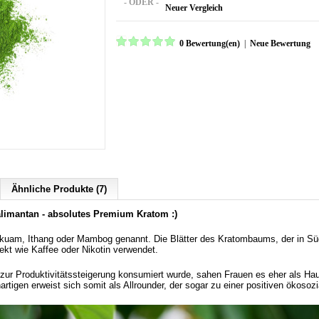
- ODER -
Neuer Vergleich
0 Bewertung(en)
|
Neue Bewertung
Ähnliche Produkte (7)
alimantan - absolutes Premium Kratom :)
kuam, Ithang oder Mambog genannt. Die Blätter des Kratombaums, der in Süd
ekt wie Kaffee oder Nikotin verwendet.
ur Produktivitätssteigerung konsumiert wurde, sahen Frauen es eher als Haus
igen erweist sich somit als Allrounder, der sogar zu einer positiven ökosozia