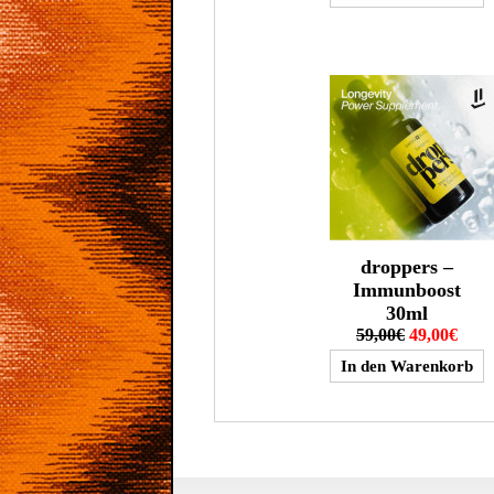
droppers –
Immunboost
30ml
59,00€
49,00€