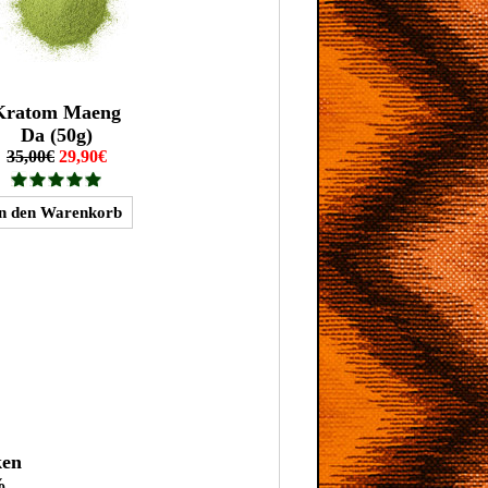
Kratom Maeng
Da (50g)
35,00€
29,90€
ken
%