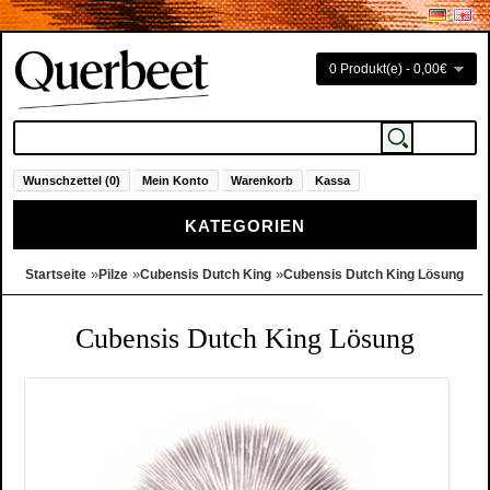
0 Produkt(e) - 0,00€
Wunschzettel (0)
Mein Konto
Warenkorb
Kassa
KATEGORIEN
»
»
»
Startseite
Pilze
Cubensis Dutch King
Cubensis Dutch King Lösung
Cubensis Dutch King Lösung