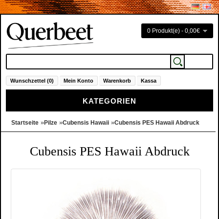
0 Produkt(e) - 0,00€
Wunschzettel (0)
Mein Konto
Warenkorb
Kassa
KATEGORIEN
»
»
»
Startseite
Pilze
Cubensis Hawaii
Cubensis PES Hawaii Abdruck
Cubensis PES Hawaii Abdruck