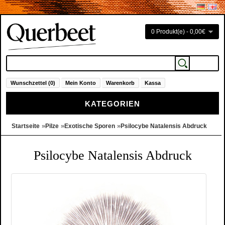
0 Produkt(e) - 0,00€
Wunschzettel (0)
Mein Konto
Warenkorb
Kassa
KATEGORIEN
»
»
»
Startseite
Pilze
Exotische Sporen
Psilocybe Natalensis Abdruck
Psilocybe Natalensis Abdruck