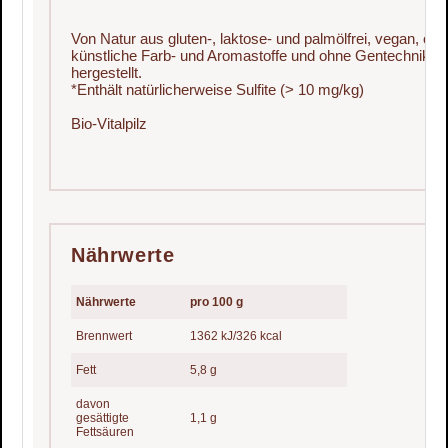
Von Natur aus gluten-, laktose- und palmölfrei, vegan, oh
künstliche Farb- und Aromastoffe und ohne Gentechnik
hergestellt.
*Enthält natürlicherweise Sulfite (> 10 mg/kg)
Bio-Vitalpilz
Nährwerte
Nährwerte
pro 100 g
Brennwert
1362 kJ/326 kcal
Fett
5,8 g
davon
gesättigte
1,1 g
Fettsäuren