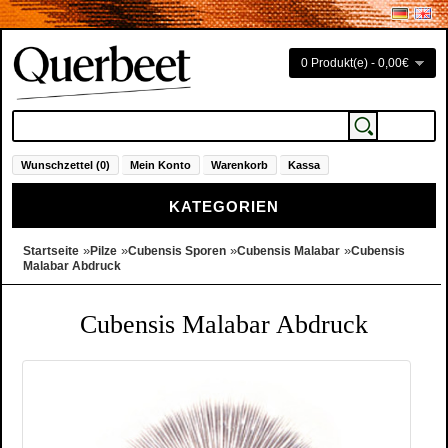
0 Produkt(e) - 0,00€
Wunschzettel (0)
Mein Konto
Warenkorb
Kassa
KATEGORIEN
»
»
»
»
Startseite
Pilze
Cubensis Sporen
Cubensis Malabar
Cubensis
Malabar Abdruck
Cubensis Malabar Abdruck