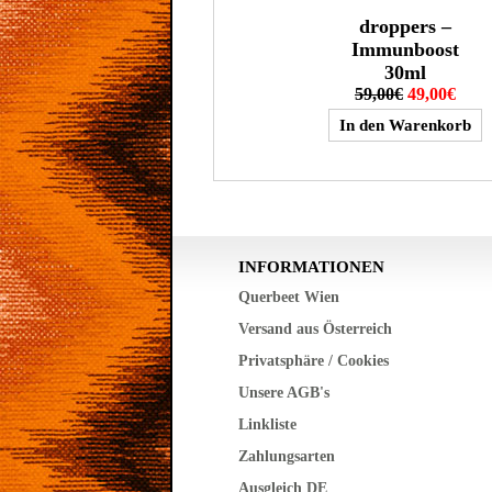
droppers –
Immunboost
30ml
59,00€
49,00€
INFORMATIONEN
Querbeet Wien
Versand aus Österreich
Privatsphäre / Cookies
Unsere AGB's
Linkliste
Zahlungsarten
Ausgleich DE