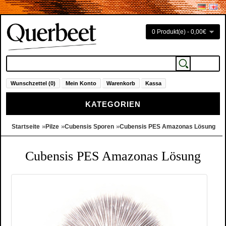
0 Produkt(e) - 0,00€
Wunschzettel (0)
Mein Konto
Warenkorb
Kassa
KATEGORIEN
»
»
»
Startseite
Pilze
Cubensis Sporen
Cubensis PES Amazonas Lösung
Cubensis PES Amazonas Lösung