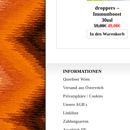
droppers –
Immunboost
30ml
59,00€
49,00€
INFORMATIONEN
Querbeet Wien
Versand aus Österreich
Privatsphäre / Cookies
Unsere AGB's
Linkliste
Zahlungsarten
Ausgleich DE