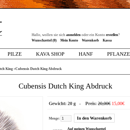
Hallo, wollen sie sich
oder ein Konto
?
anmelden
erstellen
Wunschzettel (0)
Mein Konto
Warenkorb
Kassa
PILZE
KAVA SHOP
HANF
PFLANZ
tch King
»
Cubensis Dutch King Abdruck
Cubensis Dutch King Abdruck
Gewicht: 20 g - Preis:
20,00€
15,00€
Menge:
Auf meinen Wunschzettel