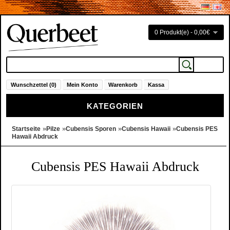
0 Produkt(e) - 0,00€
Wunschzettel (0)
Mein Konto
Warenkorb
Kassa
KATEGORIEN
»
»
»
»
Startseite
Pilze
Cubensis Sporen
Cubensis Hawaii
Cubensis PES
Hawaii Abdruck
Cubensis PES Hawaii Abdruck