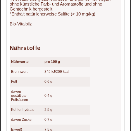
ohne künstliche Farb- und Aromastoffe und ohne
Gentechnik hergestellt.
*Enthält natürlicherweise Sulfite (> 10 mg/kg)
Bio-Vitalpilz
Nährstoffe
Nährwerte
pro 100 g
Brennwert
845 kJ/209 kcal
Fett
0,6 g
davon
gesättigte
0,4 g
Fettsäuren
Kohlenhydrate
2,5 g
davon Zucker
0,7 g
Eiweiß
7,5 g