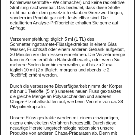
Kohlenwasserstoffe - Weichmacher) und keine radioaktive
Strahlung nachweisbar. Das bedeutet, dass diese Stoffe
nicht nur unter dem gesetzlich erlauben Grenzwert liegen,
sondern im Produkt gar nicht feststellbar sind. Die
detaillierten Analyse-Prüfberichte erhalten Sie gerne auf
Anfrage.
Verzehrempfehlung: täglich 5 ml (1 TL) des
Schmetterlingstramete-Flüssigextraktes in einem Glas
Wasser, Fruchtsaft oder einem anderen Getränk aufgelöst,
30 Minuten vor dem Essen einnehmen. Die Verzehrmenge
kann in Zeiten erhöhten Nährstoffbedarfs, oder wenn Sie
mehrere Sorten kombinieren wollen, auf bis zu 2-mal
täglich 10 ml (2 x täglich, morgens und abends je 2
Teelöffel) erhöht werden.
Durch die verbesserte Bioverfügbarkeit nimmt der Körper
mit nur 1 Teelöffel (5 ml) unseres neuen Flüssigextraktes
die gleiche Menge an Polysacchariden und anderen
Chaga-Pilzinhaltsstoffen auf, wie beim Verzehr von ca. 38
Pilzpulverkapseln.
Unsere Flüssigextrakte werden mit einem einzigartigen,
eigens entwickelten Verfahren hergestellt. Durch diese
neuartige Herstellungstechnologie heben sich unsere
Produkte von anderen Chaga-Präparaten ab. Denn mit