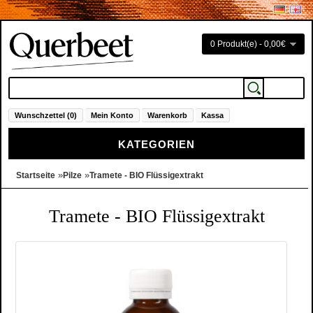
0 Produkt(e) - 0,00€
Wunschzettel (0)
Mein Konto
Warenkorb
Kassa
KATEGORIEN
»
»
Startseite
Pilze
Tramete - BIO Flüssigextrakt
Tramete - BIO Flüssigextrakt