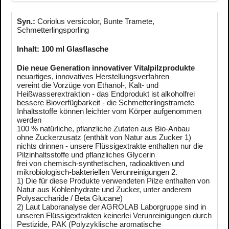
Syn.:
Coriolus versicolor, Bunte Tramete,
Schmetterlingsporling
Inhalt: 100 ml Glasflasche
Die neue Generation innovativer Vitalpilzprodukte
neuartiges, innovatives Herstellungsverfahren
vereint die Vorzüge von Ethanol-, Kalt- und
Heißwasserextraktion - das Endprodukt ist alkoholfrei
bessere Bioverfügbarkeit - die Schmetterlingstramete
Inhaltsstoffe können leichter vom Körper aufgenommen
werden
100 % natürliche, pflanzliche Zutaten aus Bio-Anbau
ohne Zuckerzusatz (enthält von Natur aus Zucker 1)
nichts drinnen - unsere Flüssigextrakte enthalten nur die
Pilzinhaltsstoffe und pflanzliches Glycerin
frei von chemisch-synthetischen, radioaktiven und
mikrobiologisch-bakteriellen Verunreinigungen 2.
1) Die für diese Produkte verwendeten Pilze enthalten von
Natur aus Kohlenhydrate und Zucker, unter anderem
Polysaccharide / Beta Glucane)
2) Laut Laboranalyse der AGROLAB Laborgruppe sind in
unseren Flüssigextrakten keinerlei Verunreinigungen durch
Pestizide, PAK (Polyzyklische aromatische