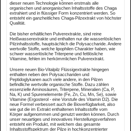
dieser neuen Technologie können erstmals alle
organischen und anorganischen Inhaltsstoffe des Chaga
extrahiert und in flüssiger Form konzentriert werden. So
entsteht ein ganzheitliches Chaga-Pilzextrakt von höchster
Qualität.
Die bisher erhältlichen Pulverextrakte, sind reine
Heißwasserextrakte und enthalten nur die wasserlöslichen
Pilzinhaltsstoffe, hauptsächlich die Polysaccharide. Andere
wertvolle Stoffe, welche lipophilen Charakter haben, wie
schwer wasserlösliche Triterpene und fettlösliche
Vitamine, fehlen im herkömmlichen Pulverextrakt.
Unsere neuen Bio-Vitalpilz Flüssigextrakte hingegen
enthalten neben den Polysacchariden und
Peptidoglykanen auch viele andere, in den Pilzen
befindliche wertvolle organische Stoffe. Dazu zählen
essenzielle Aminosäuren, Triterpene, Mineralien (Ca, P,
Na, K) und Spurenelemente (Fe, Zn, Cu, Mn, Se), sowie
Vitamine (Ergosterol - eine Vorstufe des Vitamin D2). Die
neue Formel verbessert auch die Bioverfügbarkeit, also
wie gut die im Extrakt enthaltenen Inhaltsstoffe vom
Körper aufgenommen und genutzt werden können. Durch
unser neuartiges und innovatives Herstellungsverfahren
entsteht ein Produkt, mit welchem das gesamte
Inhaltsstoffspektrum der Pilze in hochkonzentrierter