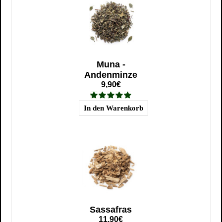
Muna -
Andenminze
9,90€
Sassafras
11,90€