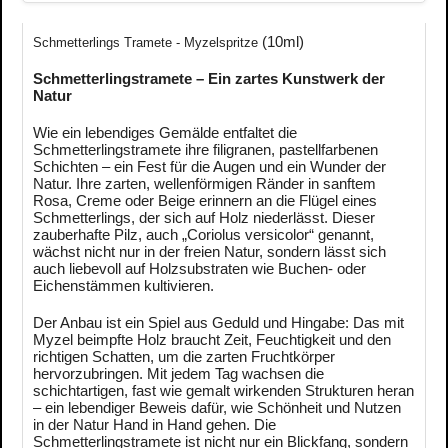
(10ml)
Schmetterlings Tramete - Myzelspritze
Schmetterlingstramete – Ein zartes Kunstwerk der
Natur
Wie ein lebendiges Gemälde entfaltet die
Schmetterlingstramete ihre filigranen, pastellfarbenen
Schichten – ein Fest für die Augen und ein Wunder der
Natur. Ihre zarten, wellenförmigen Ränder in sanftem
Rosa, Creme oder Beige erinnern an die Flügel eines
Schmetterlings, der sich auf Holz niederlässt. Dieser
zauberhafte Pilz, auch „Coriolus versicolor“ genannt,
wächst nicht nur in der freien Natur, sondern lässt sich
auch liebevoll auf Holzsubstraten wie Buchen- oder
Eichenstämmen kultivieren.
Der Anbau ist ein Spiel aus Geduld und Hingabe: Das mit
Myzel beimpfte Holz braucht Zeit, Feuchtigkeit und den
richtigen Schatten, um die zarten Fruchtkörper
hervorzubringen. Mit jedem Tag wachsen die
schichtartigen, fast wie gemalt wirkenden Strukturen heran
– ein lebendiger Beweis dafür, wie Schönheit und Nutzen
in der Natur Hand in Hand gehen. Die
Schmetterlingstramete ist nicht nur ein Blickfang, sondern