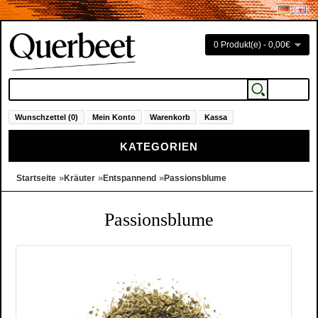
0 Produkt(e) - 0,00€
Wunschzettel (0)
Mein Konto
Warenkorb
Kassa
KATEGORIEN
»
»
»
Startseite
Kräuter
Entspannend
Passionsblume
Passionsblume