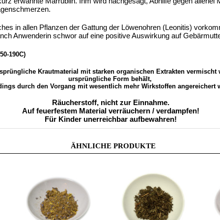
 kurz erwähnte Marrubiin. Ihm wird nachgesagt, Abhilfe gegen allerle
 Magenschmerzen.
lches in allen Pflanzen der Gattung der Löwenohren (Leonitis) vorkomm
nch Anwenderin schwor auf eine positive Auswirkung auf Gebärmut
150-190C)
rüngliche Krautmaterial mit starken organischen Extrakten vermischt w
ursprüngliche Form behält,
rdings durch den Vorgang mit wesentlich mehr Wirkstoffen angereichert w
Räucherstoff, nicht zur Einnahme.
Auf feuerfestem Material verräuchern / verdampfen!
Für Kinder unerreichbar aufbewahren!
ÄHNLICHE PRODUKTE