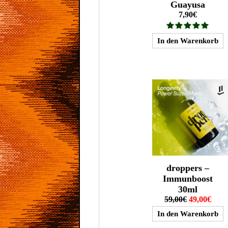
Guayusa
7,90€
droppers –
Immunboost
30ml
59,00€
49,00€