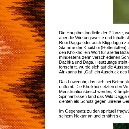
Die Hauptbestandteile der Pflanze, we
aber die Wirkungsweise und Inhaltsst
Rooi Dagga oder auch Klippdagga zu w
Stämme der Khoikhoi (Hottentotten) 
den Khoikhoi ein Wort für allerlei B
mindestens zehn verschiedenen Schr
Dachka und Daga. Heutzutage steht da
fortschritt, wurde sich auf die Aussp
Afrikaans ist „Ga!“ ein Ausdruck des 
Das Löwenohr, das sich bei Betrachtu
entfernt. Die Khoikhoi setzten den 
Menstruationsbeschwerden, Krämpfe, 
Spinnanbissen fand das Wild Dagga so
dienten als Schutz gegen unreine Gei
Im Gegensatz zu den spirituell fragw
seinem Nektar an und ernährt sie.