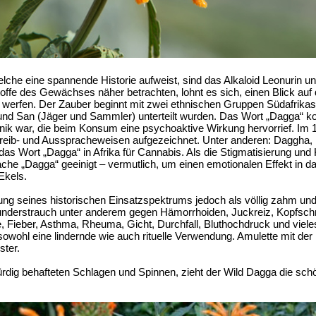
lche eine spannende Historie aufweist, sind das Alkaloid Leonurin und
offe des Gewächses näher betrachten, lohnt es sich, einen Blick auf
erfen. Der Zauber beginnt mit zwei ethnischen Gruppen Südafrikas, 
und San (Jäger und Sammler) unterteilt wurden. Das Wort „Dagga“ 
otanik war, die beim Konsum eine psychoaktive Wirkung hervorrief. Im
eib- und Ausspracheweisen aufgezeichnet. Unter anderen: Daggha,
s Wort „Dagga“ in Afrika für Cannabis. Als die Stigmatisierung und
rache „Dagga“ geeinigt – vermutlich, um einen emotionalen Effekt in 
Ekels.
ng seines historischen Einsatzspektrums jedoch als völlig zahm und g
Wunderstrauch unter anderem gegen Hämorrhoiden, Juckreiz, Kopfsch
Fieber, Asthma, Rheuma, Gicht, Durchfall, Bluthochdruck und viele
wohl eine lindernde wie auch rituelle Verwendung. Amulette mit der 
ster.
ürdig behafteten Schlagen und Spinnen, zieht der Wild Dagga die sch