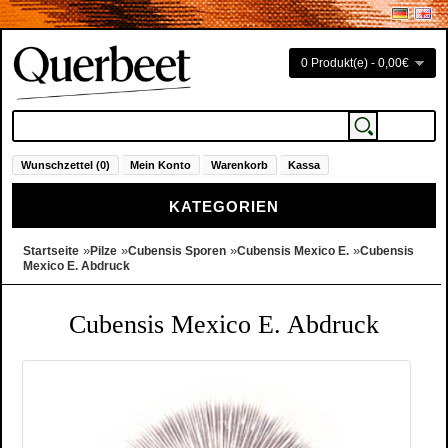
0 Produkt(e) - 0,00€
Wunschzettel (0)
Mein Konto
Warenkorb
Kassa
KATEGORIEN
»
»
»
»
Startseite
Pilze
Cubensis Sporen
Cubensis Mexico E.
Cubensis
Mexico E. Abdruck
Cubensis Mexico E. Abdruck