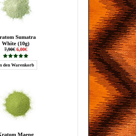
ratom Sumatra
White (10g)
7,90€
6,00€
Kratom Maeng