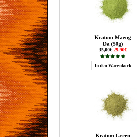
Kratom Maeng
Da (50g)
35,00€
29,90€
Kratom Green