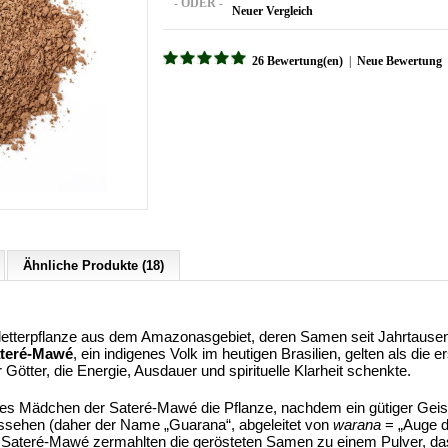
- ODER -
Neuer Vergleich
26 Bewertung(en)
|
Neue Bewertung
Ähnliche Produkte (18)
 Kletterpflanze aus dem Amazonasgebiet, deren Samen seit Jahrtause
teré-Mawé
, ein indigenes Volk im heutigen Brasilien, gelten als die e
 Götter, die Energie, Ausdauer und spirituelle Klarheit schenkte.
es Mädchen der Sateré-Mawé die Pflanze, nachdem ein gütiger Geist s
ussehen (daher der Name „Guarana“, abgeleitet von
warana
= „Auge d
Die Sateré-Mawé zermahlten die gerösteten Samen zu einem Pulver, d